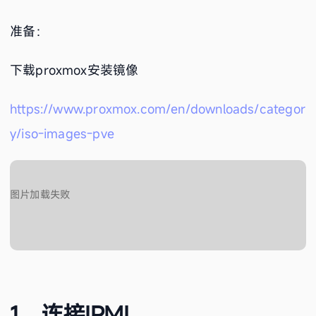
准备：
下载proxmox安装镜像
https://www.proxmox.com/en/downloads/categor
y/iso-images-pve
1、连接IPMI