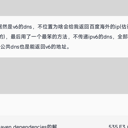
居然是v6的dns，不位置为啥会给我返回百度海外的ip(
的)，最后用了一个最笨的方法，不传递ipv6的dns，全部
之类的公共dns也是能返回v6的地址。
Maven dependencies的解
535.E