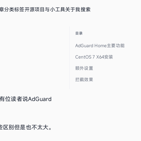
章
分类
标签
开源项目与小工具
关于我
搜索
目录
AdGuard Home主要功能
CentOS 7 X64安装
额外设置
拦截效果
有位读者说AdGuard
令有些区别但是也不太大。