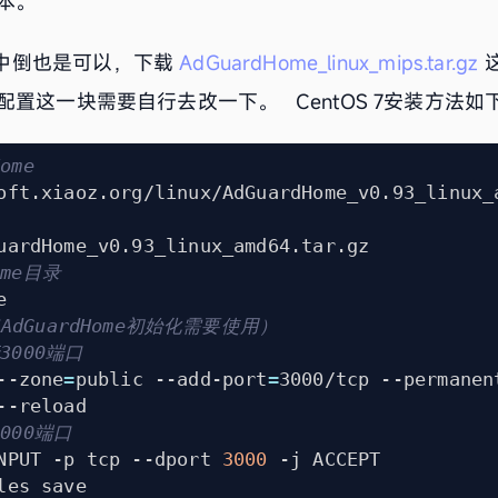
本。
路由中倒也是可以，下载
AdGuardHome_linux_mips.tar.gz
置这一块需要自行去改一下。 CentOS 7安装方法如
ome
ome目录
AdGuardHome初始化需要使用）
行3000端口
--zone
=
public --add-port
=
3000端口
NPUT -p tcp --dport 
3000