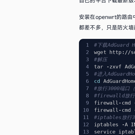
自己的平台下载最新版
安装在openwrt的
都差不多，只是防火墙配
#下载AdGuard H
#解压
#进入AdGuardH
cd
#放行3000端口（
#firewalld放
firewall-cmd 
#iptables放行
iptables -A I