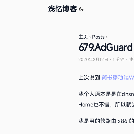
浅忆博客
主页
Posts
679.AdGu
2020年2月12日
·
1 分钟
·
浅
上次说到
简书移动端W
我个人原本是是在dnsma
Home也不错，所以
我是用的软路由 x86 