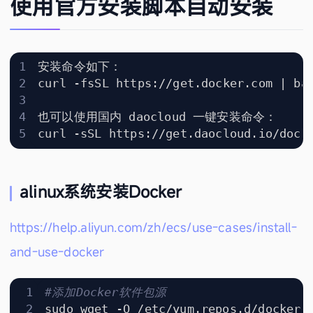
使用官方安装脚本自动安装
curl -fsSL https://get.docker.com 
|
curl -sSL https://get.daocloud.io/dock
alinux系统安装Docker
https://help.aliyun.com/zh/ecs/use-cases/install-
and-use-docker
#添加Docker软件包源