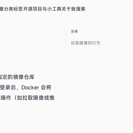
章
分类
标签
开源项目与小工具
关于我
搜索
目录
拉取镜像的行为
到指定的镜像仓库
后，Docker 会将
操作（如拉取镜像或推