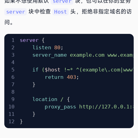
如果不想使用默认
块，也可以在你的业务
server
块中检查
头，拒绝非指定域名的访
server
Host
问。
server
{
listen
80
;
server_name
example.com
www.examp
if
(
$host
!~*
^(example\.com|www\
return
403
;
}
location
/
{
proxy_pass
http://127.0.0.1:8
}
}