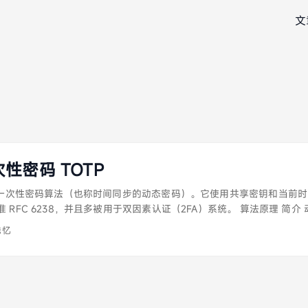
文
性密码 TOTP
间的一次性密码算法（也称时间同步的动态密码）。它使用共享密钥和当前
 RFC 6238，并且多被用于双因素认证（2FA）系统。 算法原理 简
享密钥对时间进行密码算法计算，之后比较计算值是否一致从而进行认证。
浅忆
合，来生成一次性密码。 在认证双方比对计算值是否一致的过程中会有
度内，动态密码生成的结果是一样的，但是由于网络的原因，客户端生
大，导致两个密码不在同一个哈希有效期的时间长度内，所以导致认证
可以允许验证前几个哈希有效期的时间长度的动态密码。但是哈希有效
解，并且每一个哈希有效期的时间长度只会生成一个密码，所以时间如