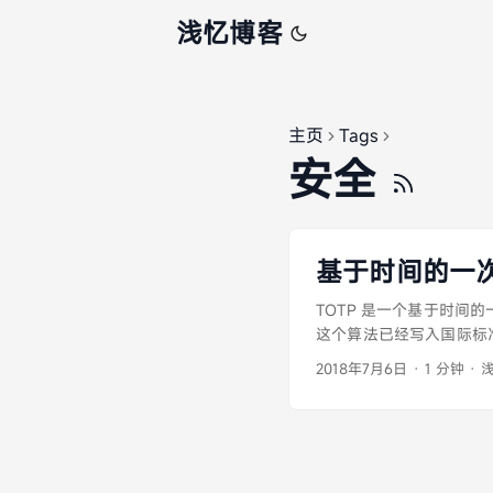
浅忆博客
主页
Tags
安全
基于时间的一次
TOTP 是一个基于时
这个算法已经写入国际标准
是认证双方使用同一个共
2018年7月6日
·
1 分钟
·
数将密钥与当前时间戳结
一个哈希有效期的时间长
密码的时间可能差距会很
系统有一个延时的策略，
就会更容易导致被攻击破