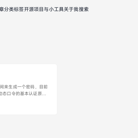
章
分类
标签
开源项目与小工具
关于我
搜索
时间来生成一个密码，目前
介 动态口令的基本认证原理
TOTP 使用加密散列函
各种原因的延迟。比如在同
成密码的时间和服务器接受
失败。这个时候就需要验证
期的时间长度设置的越大，
果过长的话会影响用户体