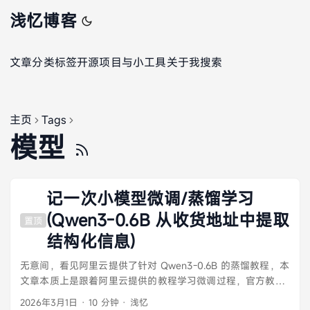
浅忆博客
文章
分类
标签
开源项目与小工具
关于我
搜索
主页
Tags
模型
记一次小模型微调/蒸馏学习
(Qwen3-0.6B 从收货地址中提取
置顶
结构化信息)
无意间，看见阿里云提供了针对 Qwen3-0.6B 的蒸馏教程，本
文章本质上是跟着阿里云提供的教程学习微调过程，官方教程
地址。 借用下阿里云教程的介绍： 大参数模型效果好，但成
2026年3月1日
·
10 分钟
·
浅忆