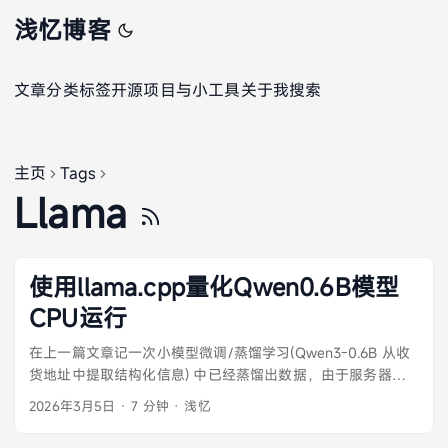
浅忆博客
文章
分类
标签
开源项目与小工具
关于我
搜索
主页
Tags
Llama
使用llama.cpp量化Qwen0.6B模型
CPU运行
在上一篇文章记一次小模型微调/蒸馏学习(Qwen3-0.6B 从收
货地址中提取结构化信息) 中已经蒸馏出数据，由于服务器没
有显卡，我将模型转为GGUF，然后量化为Q5_K_M，使用
2026年3月5日
·
7 分钟
·
浅忆
llama.cpp 进行推理。 ...